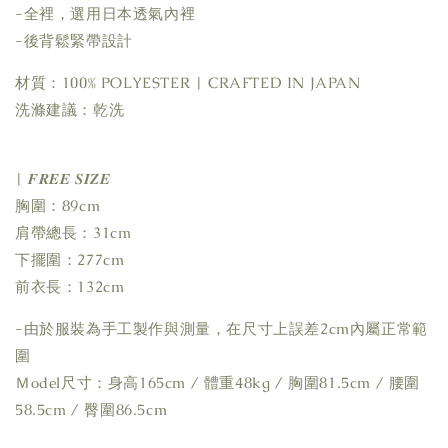
-全裡，選用日本透氣內裡
-後背鬆緊帶設計
材質：100% POLYESTER | CRAFTED IN JAPAN
洗滌建議：乾洗
| 𝑭𝑹𝑬𝑬 𝑺𝑰𝒁𝑬
胸圍：89cm
肩帶總長：31cm
下擺圍：277cm
前衣長：132cm
-由於服裝為手工製作與測量，在尺寸上誤差2cm內屬正常範
圍
Ｍodel尺寸：身高165cm / 體重48kg / 胸圍81.5cm / 腰圍
58.5cm / 臀圍86.5cm