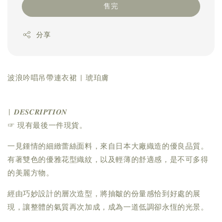
售完
分享
波浪吟唱吊帶連衣裙 | 琥珀膚
| 𝑫𝑬𝑺𝑪𝑹𝑰𝑷𝑻𝑰𝑶𝑵
☞ 現有最後一件現貨。
一見鍾情的細緻蕾絲面料，來自日本大廠織造的優良品質。
有著雙色的優雅花型織紋，以及輕薄的舒適感，是不可多得
的美麗方物。
經由巧妙設計的層次造型，將抽皺的份量感恰到好處的展
現，讓整體的氣質再次加成，成為一道低調卻永恆的光景。