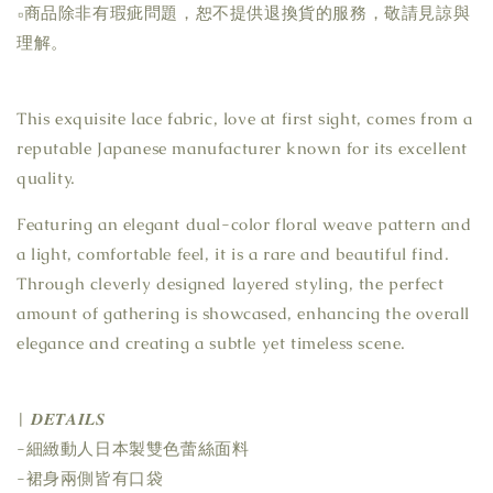
▫商品除非有瑕疵問題，恕不提供退換貨的服務，敬請見諒與
理解。
This exquisite lace fabric, love at first sight, comes from a
reputable Japanese manufacturer known for its excellent
quality.
Featuring an elegant dual-color floral weave pattern and
a light, comfortable feel, it is a rare and beautiful find.
Through cleverly designed layered styling, the perfect
amount of gathering is showcased, enhancing the overall
elegance and creating a subtle yet timeless scene.
| 𝑫𝑬𝑻𝑨𝑰𝑳𝑺
-細緻動人日本製雙色蕾絲面料
-裙身兩側皆有口袋