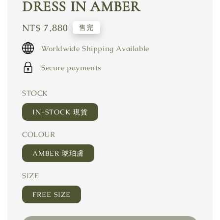
DRESS IN AMBER
Regular
NT$ 7,880
售完
price
Worldwide Shipping Available
Secure payments
STOCK
IN-STOCK 現貨
COLOUR
AMBER 琥珀膚
SIZE
FREE SIZE