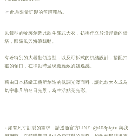
☞ 
此為限量訂製的預購商品。
以鐘型的輪廓創造此款斗篷式大衣，彷彿佇立於沿岸邊的鐘
塔，跟隨風與海浪飄動。
有著特別的大器翻領造型，以及可拆式的綁結設計，搭配抽
皺的領口，在律動時呈現最雅致的飄逸感。
藉由日本精緻工藝所創造的低調光澤面料，讓此款大衣成為
氣宇非凡的冬日光景，為生活點亮光彩。
▫ 如有尺寸訂製的需求，請透過官方LINE: @408pigtu 與我
們聯繫，在預購期間提供免費訂製的服務。如收到服裝後需