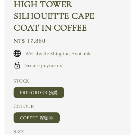
HIGH TOWER
SILHOUETTE CAPE
COAT IN COFFEE
Regular
NT$ 17,880
price
Worldwide Shipping Available
Secure payments
STOCK
PRE-ORDER 預購
COLOUR
COFFEE 深咖啡
SIZE