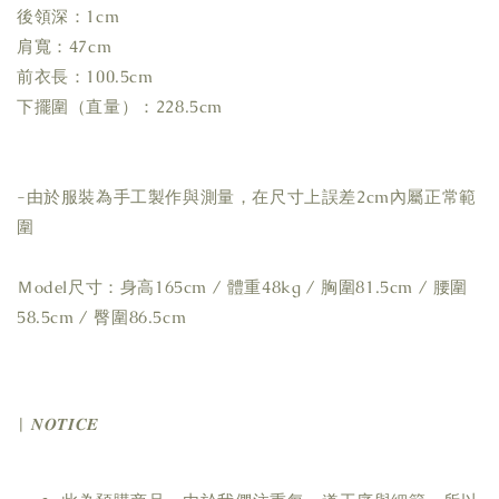
後領深：1cm
肩寬：47cm
前衣長：100.5cm
下擺圍（直量）：228.5cm
-由於服裝為手工製作與測量，在尺寸上誤差2cm內屬正常範
圍
Ｍodel尺寸：身高165cm / 體重48kg / 胸圍81.5cm / 腰圍
58.5cm / 臀圍86.5cm
| 𝑵𝑶𝑻𝑰𝑪𝑬