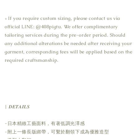
▫ If you require custom sizing, please contact us via 
official LINE: @408pigtu. We offer complimentary 
tailoring services during the pre-order period. Should 
any additional alterations be needed after receiving your 
garment, corresponding fees will be applied based on the 
required craftsmanship.
| 𝑫𝑬𝑻𝑨𝑰𝑳𝑺
-日本精緻工藝面料，有著低調光澤感
-附上一條長版綁帶，可繫於翻領下成為優雅造型