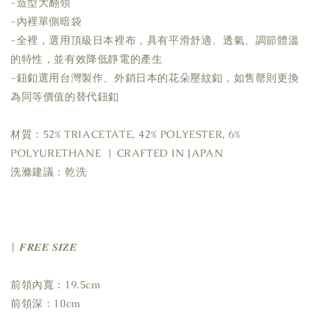
-造型大翻領 
-內裡單側暗袋
-全裡，選用頂級日本裡布，具有平滑舒適、透氣、調節體溫
的特性，並有效降低靜電的產生
-鈕釦選用台灣製作、外銷日本的花朵壓紋釦，如售罄則更換
為同等價值的替代鈕釦
材質：52% TRIACETATE, 42% POLYESTER, 6% 
POLYURETHANE  | CRAFTED IN JAPAN
洗滌建議：乾洗 
| 𝑭𝑹𝑬𝑬 𝑺𝑰𝒁𝑬
前領內寬：19.5cm
前領深：10cm