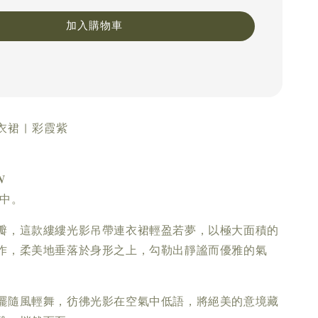
加入購物車
裙 | 彩霞紫
𝑵
應中。
瓣，這款縷縷光影吊帶連衣裙輕盈若夢，以極大面積的
作，柔美地垂落於身形之上，勾勒出靜謐而優雅的氣
擺隨風輕舞，彷彿光影在空氣中低語，將絕美的意境藏