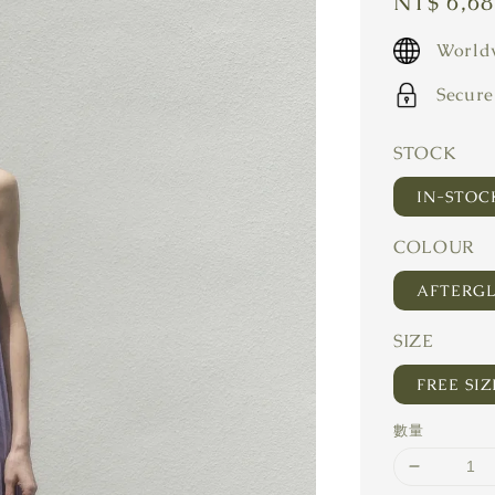
Regular
NT$ 6,6
price
Worldw
Secure
STOCK
IN-STO
COLOUR
AFTERG
SIZE
FREE SIZ
數量