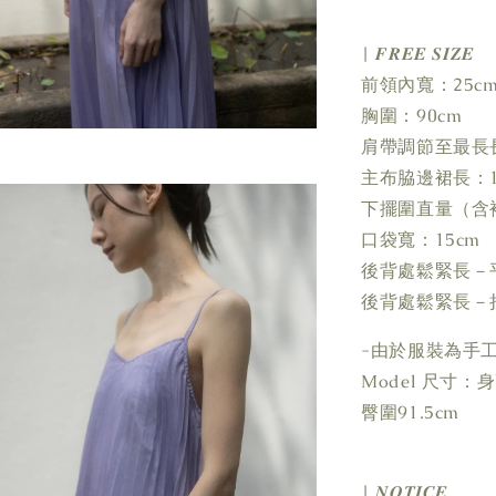
| 𝑭𝑹𝑬𝑬 𝑺𝑰𝒁𝑬
前領內寬：25c
胸圍：90cm
肩帶調節至最長長
主布脇邊裙長：1
下擺圍直量（含褶
口袋寬：15cm
後背處鬆緊長－平
後背處鬆緊長－拉
-由於服裝為手
Model 尺寸：身高
臀圍91.5cm
| 𝑵𝑶𝑻𝑰𝑪𝑬