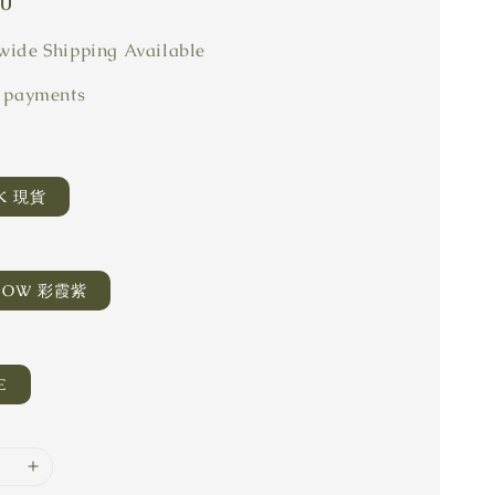
80
ide Shipping Available
 payments
CK 現貨
LOW 彩霞紫
E