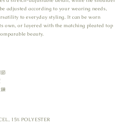
es a stretch-adjustable detail, while the shoulder
 be adjusted according to your wearing needs,
satility to everyday styling. It can be worn
 its own, or layered with the matching pleated top
ncomparable beauty.
調節
度
拉鍊
EL, 15% POLYESTER