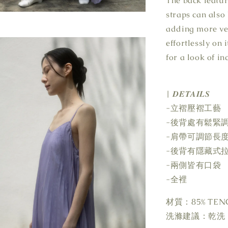
The back featur
straps can also
adding more ver
effortlessly on
for a look of i
| 𝑫𝑬𝑻𝑨𝑰𝑳𝑺
-立褶壓褶工藝
-後背處有鬆緊
-肩帶可調節長
-後背有隱藏式
-兩側皆有口袋
-全裡
材質：85% TENC
洗滌建議：乾洗