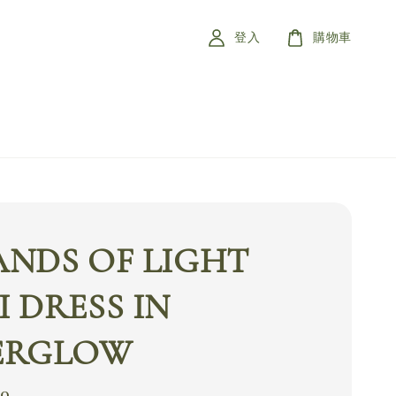
登入
購物車
ANDS OF LIGHT
 DRESS IN
ERGLOW