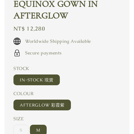
EQUINOX GOWN IN
AFTERGLOW
Regular
NT$ 12,280
price
Worldwide Shipping Available
Secure payments
STOCK
IN-STOCK 現貨
COLOUR
AFTERGLOW 彩霞紫
SIZE
S
M