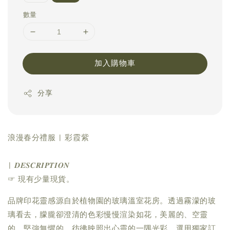
數量
加入購物車
分享
浪漫春分禮服 | 彩霞紫
| 𝑫𝑬𝑺𝑪𝑹𝑰𝑷𝑻𝑰𝑶𝑵
☞ 現有少量現貨。
品牌印花靈感源自於植物園的玻璃溫室花房。透過霧濛的玻
璃看去，朦朧卻澄清的色彩慢慢渲染如花，美麗的、空靈
的、堅強無懼的，彷彿映照出心靈的一隅光彩。選用獨家訂