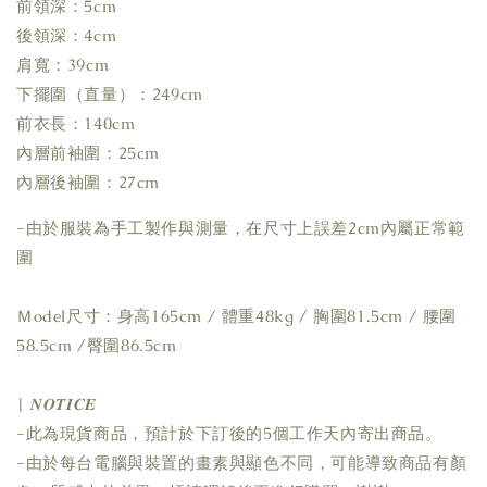
前領深：5cm
後領深：4cm
肩寬：39cm
下擺圍（直量）：249cm
前衣長：140cm
內層前袖圍：25cm
內層後袖圍：27cm
-由於服裝為手工製作與測量，在尺寸上誤差2cm內屬正常範
圍
Ｍodel尺寸：身高165cm / 體重48kg / 胸圍81.5cm / 腰圍
58.5cm /臀圍86.5cm
| 𝑵𝑶𝑻𝑰𝑪𝑬
-此為現貨商品，預計於下訂後的5個工作天內寄出商品。
-由於每台電腦與裝置的畫素與顯色不同，可能導致商品有顏