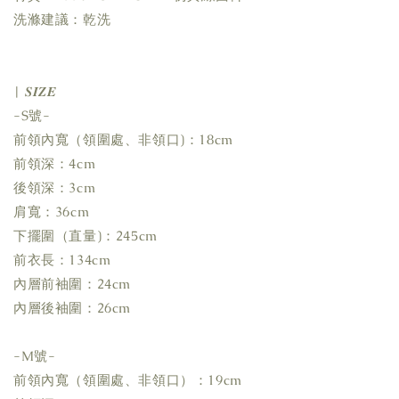
洗滌建議：乾洗
| 𝑺𝑰𝒁𝑬
-S號-
前領內寬（領圍處、非領口)：18cm
前領深：4cm
後領深：3cm
肩寬：36cm
下擺圍（直量)：245cm
前衣長：134cm
內層前袖圍：24cm
內層後袖圍：26cm
-M號-
前領內寬（領圍處、非領口）：19cm