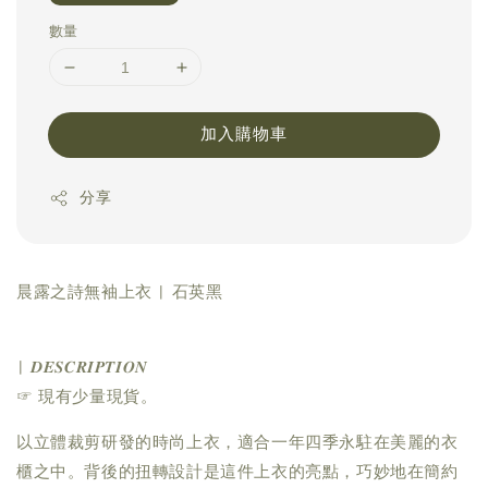
數量
加入購物車
分享
晨露之詩無袖上衣 | 石英黑
| 𝑫𝑬𝑺𝑪𝑹𝑰𝑷𝑻𝑰𝑶𝑵
☞ 現有少量現貨。
以立體裁剪研發的時尚上衣，適合一年四季永駐在美麗的衣
櫃之中。背後的扭轉設計是這件上衣的亮點，巧妙地在簡約