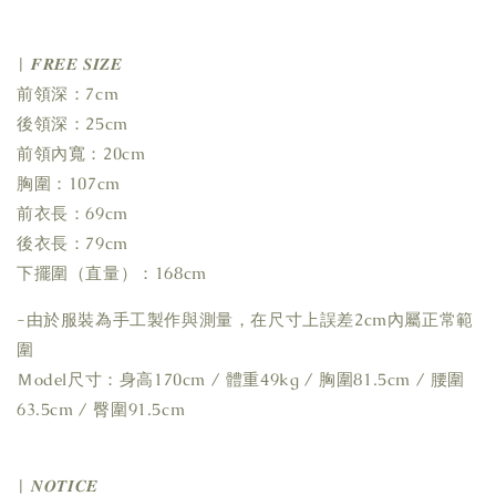
| 𝑭𝑹𝑬𝑬 𝑺𝑰𝒁𝑬
前領深：7cm
後領深：25cm
前領內寬：20cm
胸圍：107cm
前衣長：69cm
後衣長：79cm
下擺圍（直量）：168cm
-由於服裝為手工製作與測量，在尺寸上誤差2cm內屬正常範
圍
Ｍodel尺寸：身高170cm / 體重49kg / 胸圍81.5cm / 腰圍
63.5cm / 臀圍91.5cm
| 𝑵𝑶𝑻𝑰𝑪𝑬