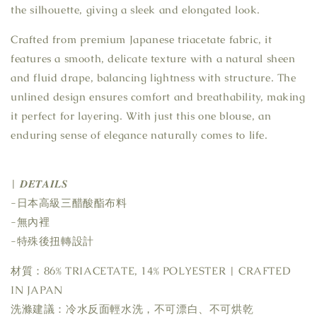
the silhouette, giving a sleek and elongated look.
Crafted from premium Japanese triacetate fabric, it
features a smooth, delicate texture with a natural sheen
and fluid drape, balancing lightness with structure. The
unlined design ensures comfort and breathability, making
it perfect for layering. With just this one blouse, an
enduring sense of elegance naturally comes to life.
| 𝑫𝑬𝑻𝑨𝑰𝑳𝑺
-日本高級三醋酸酯布料
-無內裡
-特殊後扭轉設計
材質：86% TRIACETATE, 14% POLYESTER | CRAFTED
IN JAPAN
洗滌建議：冷水反面輕水洗，不可漂白、不可烘乾