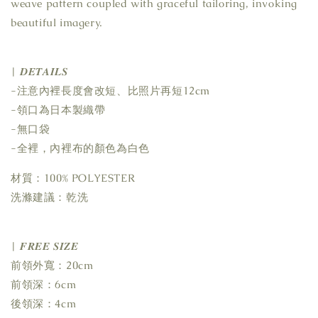
weave pattern coupled with graceful tailoring, invoking
beautiful imagery.
| 𝑫𝑬𝑻𝑨𝑰𝑳𝑺
-注意內裡長度會改短、比照片再短12cm
-領口為日本製織帶
-無口袋
-全裡，內裡布的顏色為白色
材質：100% POLYESTER
洗滌建議：乾洗
| 𝑭𝑹𝑬𝑬 𝑺𝑰𝒁𝑬
前領外寬：20cm
前領深：6cm
後領深：4cm