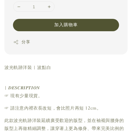
加入購物車
分享
波光軌跡洋裝 | 波點白
| 𝑫𝑬𝑺𝑪𝑹𝑰𝑷𝑻𝑰𝑶𝑵
☞ 現有少量現貨。
☞ 請注意內裡衣長改短，會比照片再短 12cm。
此款波光軌跡洋裝延續廣受歡迎的版型，並在袖襱與腰身的
版型上再做精細調整，讓穿著上更為修身、帶來完美比例的