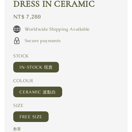
DRESS IN CERAMIC
Regular
NT$ 7,280
price
Worldwide Shipping Available
Secure payments
STOCK
IN-STOCK 現貨
COLOUR
CERAMIC 波點白
SIZE
FREE SIZE
數量