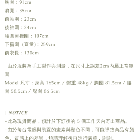
胸圍：91cm
肩寬：35cm
前袖圍：23cm
後袖圍：24cm
腰圍剪接圍：107cm
下擺圍（直量)：259cm
前衣長：130cm
-由於服裝為手工製作與測量，在尺寸上誤差2cm內屬正常範
圍
Model 尺寸：身高 165cm / 體重 48kg / 胸圍 81.5cm / 腰
圍 58.5cm / 臀圍 86.5cm
| 𝑵𝑶𝑻𝑰𝑪𝑬
-此為現貨商品，預計於下訂後的 5 個工作天內寄出商品。
-由於每台電腦與裝置的畫素與顯色不同，可能導致商品有顏
色、質感上的差異，煩請理解後再進行購買，謝謝。