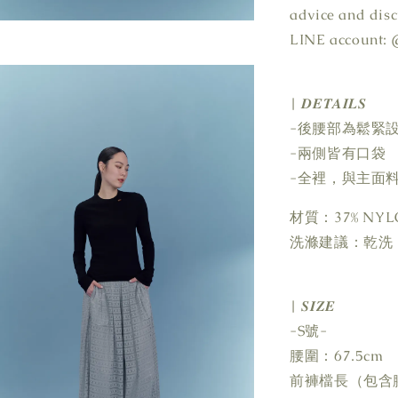
advice and disc
LINE account: 
| 𝑫𝑬𝑻𝑨𝑰𝑳𝑺
-後腰部為鬆緊
-兩側皆有口袋
-全裡，與主面
材質：37% NYLO
洗滌建議：乾洗
| 𝑺𝑰𝒁𝑬
-S號-
腰圍：67.5cm
前褲檔長（包含腰