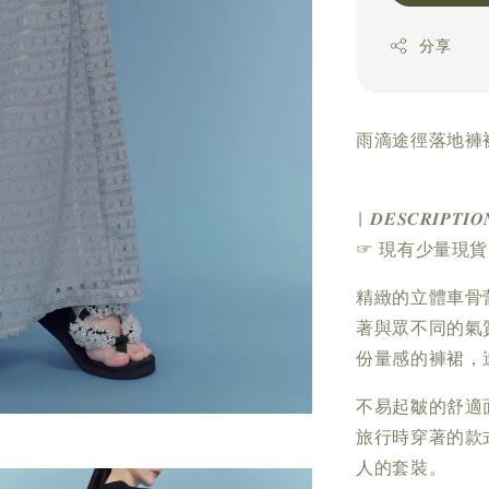
分享
雨滴途徑落地褲裙
| 𝑫𝑬𝑺𝑪𝑹𝑰𝑷𝑻𝑰𝑶
☞ 現有少量現
精緻的立體車骨
著與眾不同的氣
份量感的褲裙，
不易起皺的舒適
旅行時穿著的款
人的套裝。