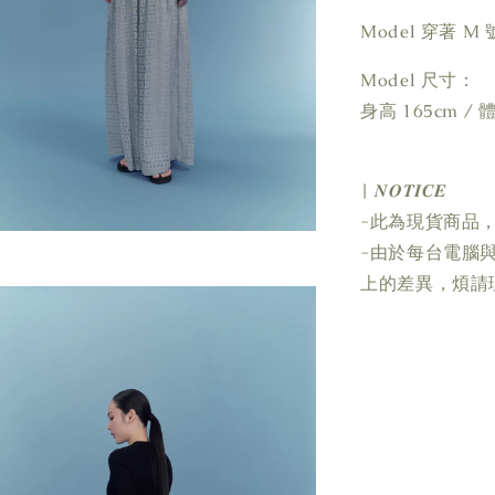
Model 穿著 
Model 尺寸：
身高 165cm / 體
| 𝑵𝑶𝑻𝑰𝑪𝑬
-此為現貨商品，
-由於每台電腦
上的差異，煩請