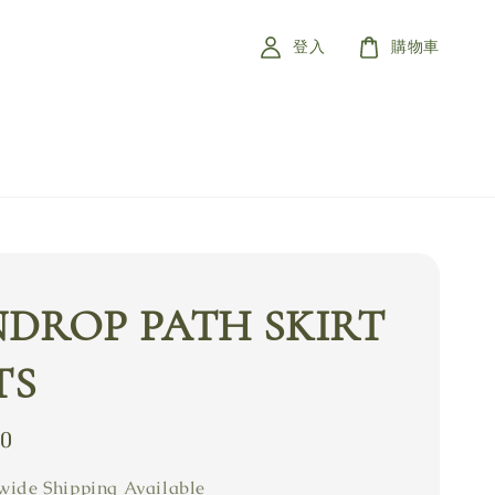
登入
購物車
NDROP PATH SKIRT
TS
80
ide Shipping Available