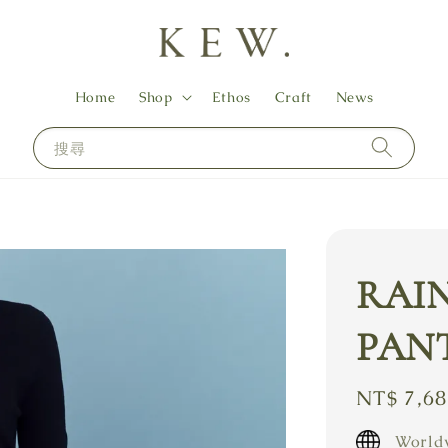
Home
Shop
Ethos
Craft
News
搜尋
RAI
PAN
Regular
NT$ 7,6
price
Worldw