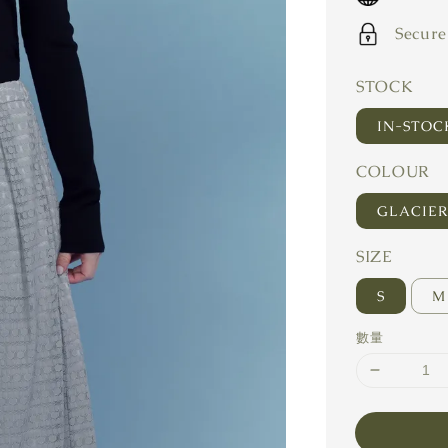
Secure
STOCK
IN-STO
COLOUR
GLACIE
SIZE
S
M
數量