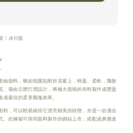
 | 冰川藍
𝑵
貨。
蕾絲面料，猶如朝露貼附於花窗上，輕盈、柔軟，飄散
質。藉由立體打摺設計，將極大面積的布料製作成豐盈
達成最佳的柔美飄逸效果。
面料，可以輕易維持它漂亮精美的狀態，亦是一款適合
式。此褲裙可與同面料製作的綁結上衣，搭配成典雅迷