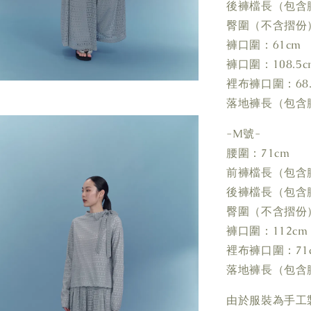
後褲檔長（包含腰
臀圍（不含摺份）
褲口圍：61cm
褲口圍：108.5c
裡布褲口圍：68.
落地褲長（包含腰
-M號-
腰圍：71cm
前褲檔長（包含腰
後褲檔長（包含腰
臀圍（不含摺份）
褲口圍：112cm
裡布褲口圍：71
落地褲長（包含腰
由於服裝為手工