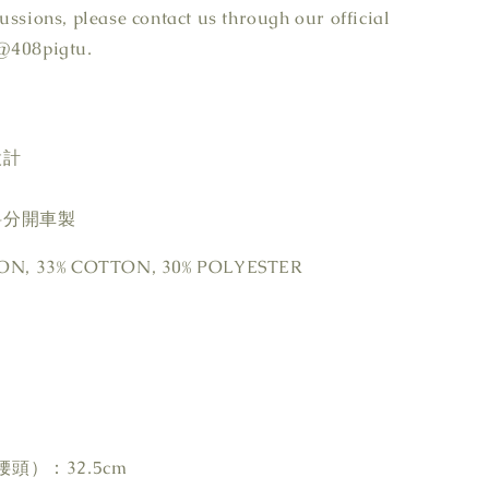
ussions, please contact us through our official
@408pigtu.
設計
料分開車製
N, 33% COTTON, 30% POLYESTER
頭）：32.5cm