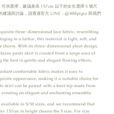
ize 可供選擇，建議身高 157cm 以下的女生選擇 S 號尺
建議與討論，請透過官方 LINE：@408pigtu 與我們
quisite three-dimensional lace fabric, resembling
ging to a lattice, this material is light, soft, and
 charm. With its three-dimensional pleat design,
alazzo pants skirt is created from a large area of
g the best in gentle and elegant flowing effects.
istant comfortable fabric makes it easy to
quisite appearance, making it a suitable choice for
nts skirt can be paired with a knot top made from
, creating an elegant and enchanting ensemble.
 available in S/M sizes, and we recommend that
er 157cm in height choose the S size. For size