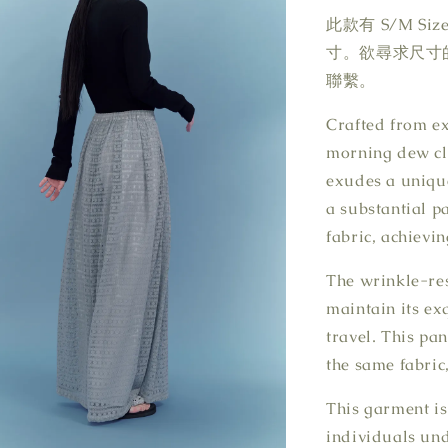
此款有 S/M S
寸。欲尋求尺寸的
聯繫。
Crafted from ex
morning dew clin
exudes a unique
a substantial p
fabric, achievin
The wrinkle-res
maintain its ex
travel. This pa
the same fabric
This garment is
individuals und