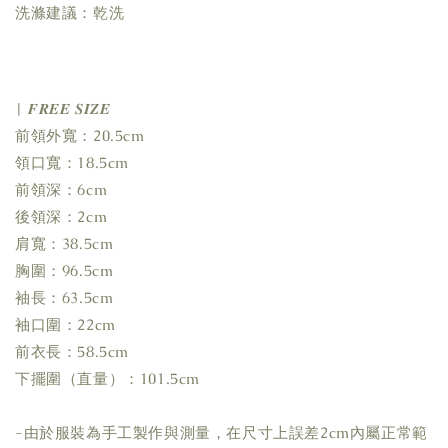
洗滌建議：乾洗
| 𝑭𝑹𝑬𝑬 𝑺𝑰𝒁𝑬
前領外寬：20.5cm
領口寬：18.5cm
前領深：6cm
後領深：2cm
肩寬：38.5cm
胸圍：96.5cm
袖長：63.5cm
袖口圍：22cm
前衣長：58.5cm
下擺圍（直量）：101.5cm
-由於服裝為手工製作與測量，在尺寸上誤差2cm內屬正常範