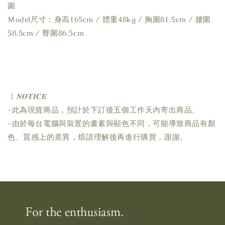
圍
Ｍodel尺寸：身高165cm / 體重48kg / 胸圍81.5cm / 腰圍
58.5cm / 臀圍86.5cm
| 𝑵𝑶𝑻𝑰𝑪𝑬
-此為現貨商品，預計於下訂後五個工作天內寄出商品。
-由於每台電腦與裝置的畫素與顯色不同，可能導致商品有顏
色、質感上的差異，煩請理解後再進行購買，謝謝。