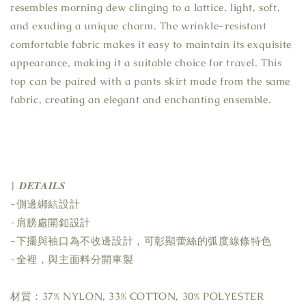
resembles morning dew clinging to a lattice, light, soft,
and exuding a unique charm. The wrinkle-resistant
comfortable fabric makes it easy to maintain its exquisite
appearance, making it a suitable choice for travel. This
top can be paired with a pants skirt made from the same
fabric, creating an elegant and enchanting ensemble.
| 𝑫𝑬𝑻𝑨𝑰𝑳𝑺
-側邊綁結設計
-肩膀處開釦設計
-下擺與袖口為不收邊設計，可彰顯蕾絲的弧度線條特色
-全裡，與主面料分開車製
材質：37% NYLON, 33% COTTON, 30% POLYESTER