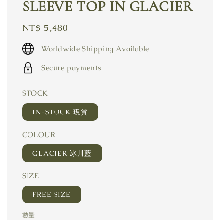
SLEEVE TOP IN GLACIER
Regular
NT$ 5,480
price
Worldwide Shipping Available
Secure payments
STOCK
IN-STOCK 現貨
COLOUR
GLACIER 冰川藍
SIZE
FREE SIZE
數量