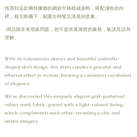
找尋到這款獨特優雅的網紗方格植絨面料，搭配淺色的內
裡，相互映襯下，顯露出時髦又清美的意象。
▫商品除非有瑕疵問題，恕不提供退換貨的服務，敬請見諒與
理解。
With its voluminous sleeves and beautiful umbrella-
shaped skirt design, this dress creates a graceful and
ethereal effect in motion, forming a consistent vocabulary
of elegance.
We’ve discovered this uniquely elegant grid-patterned
velour mesh fabric, paired with a light-colored lining,
which complements each other, revealing a chic and
serene imagery.