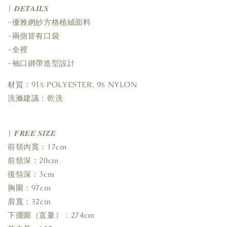
| 𝑫𝑬𝑻𝑨𝑰𝑳𝑺
-優雅網紗方格植絨面料
-兩側皆有口袋
-全裡
-袖口綁帶造型設計
材質：91% POLYESTER, 9% NYLON
洗滌建議：乾洗
| 𝑭𝑹𝑬𝑬 𝑺𝑰𝒁𝑬
前領內寬：17cm
前領深：20cm
後領深：3cm
胸圍：97cm
肩寬：32cm
下擺圍（直量）：274cm