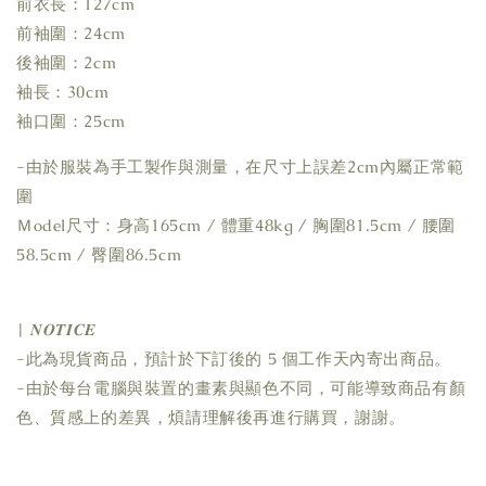
前衣長：127cm
前袖圍：24cm
後袖圍：2cm
袖長：30cm
袖口圍：25cm
-由於服裝為手工製作與測量，在尺寸上誤差2cm內屬正常範
圍
Ｍodel尺寸：身高165cm / 體重48kg / 胸圍81.5cm / 腰圍
58.5cm / 臀圍86.5cm
| 𝑵𝑶𝑻𝑰𝑪𝑬
-此為現貨商品，預計於下訂後的 5 個工作天內寄出商品。
-由於每台電腦與裝置的畫素與顯色不同，可能導致商品有顏
色、質感上的差異，煩請理解後再進行購買，謝謝。