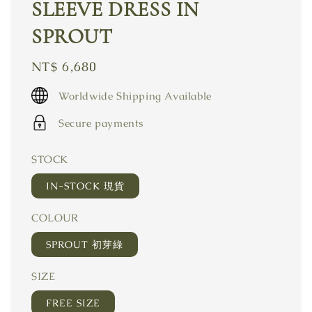
SLEEVE DRESS IN
SPROUT
Regular
NT$ 6,680
price
Worldwide Shipping Available
Secure payments
STOCK
IN-STOCK 現貨
COLOUR
SPROUT 初芽綠
SIZE
FREE SIZE