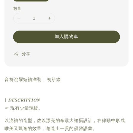
數量
加入購物車
分享
音符跳耀短袖洋裝 | 初芽綠
| 𝑫𝑬𝑺𝑪𝑹𝑰𝑷𝑻𝑰𝑶𝑵
☞ 現有少量現貨。
以澎袖的造型，佐以漂亮的傘狀大裙擺設計，在律動中形成
唯美又飄逸的效果，創造出一貫的優雅語彙。