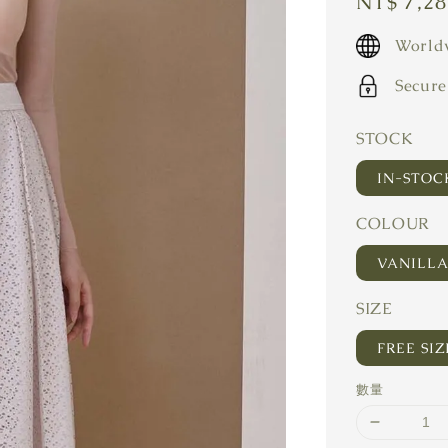
Regular
NT$ 7,2
price
Worldw
Secure
STOCK
IN-STO
COLOUR
VANILL
SIZE
FREE SIZ
數量