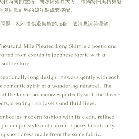
現代時尚的意涵，簡潔俐落且大方，讓獨特的風格與魅
合與同款面料的短洋裝成套搭配。
疵問題，恕不提供退換貨的服務，敬請見諒與理解。
Thousand Mile Pleated Long Skirt is a poetic and
crafted from exquisite Japanese fabric with a
 soft texture.
ceptionally long design, it sways gently with each
he romantic spirit of a wandering minstrel. The
 of the fabric harmonizes perfectly with the three-
ts, creating rich layers and fluid lines.
 embodies modern fashion with its clean, refined
g a unique style and charm. It pairs beautifully
ng short dress made from the same fabric.