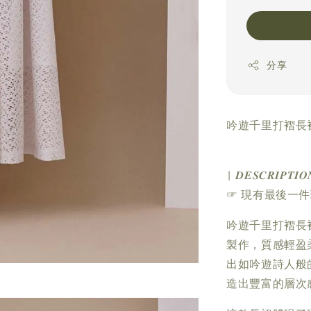
分享
吟遊千里打褶長裙
| 𝑫𝑬𝑺𝑪𝑹𝑰𝑷𝑻𝑰𝑶
☞ 現有最後一
吟遊千里打褶長
製作，質感輕盈
出如吟遊詩人般
造出豐富的層次