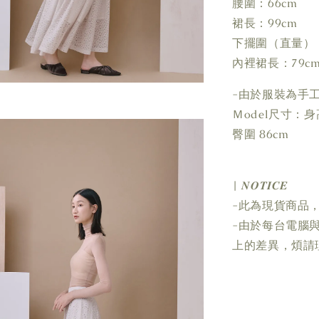
腰圍：66cm
裙長：99cm
下擺圍（直量）：3
內裡裙長：79c
-由於服裝為手
Ｍodel尺寸：身高 1
臀圍 86cm
| 𝑵𝑶𝑻𝑰𝑪𝑬
-此為現貨商品，
-由於每台電腦
上的差異，煩請