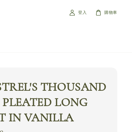
登入
購物車
STREL'S THOUSAND
 PLEATED LONG
T IN VANILLA