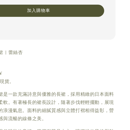
加入購物車
 | 蕾絲杏
𝑵
件現貨。
裙是一款充滿詩意與優雅的長裙，採用精緻的日本面料
柔軟。有著極長的裙長設計，隨著步伐輕輕擺動，展現
的浪漫氣息。面料的細膩質感與立體打褶相得益彰，營
感與流暢的線條之美。