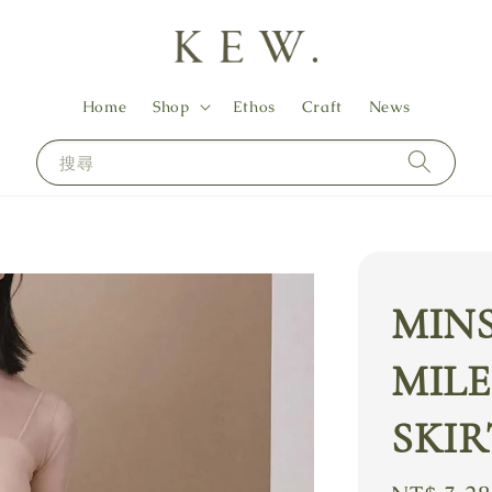
Home
Shop
Ethos
Craft
News
搜尋
MIN
MILE
SKIR