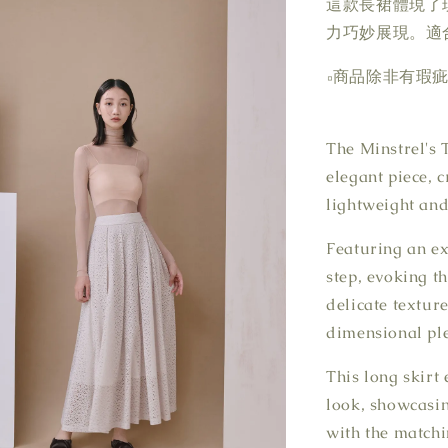
這款長裙體現了
力巧妙展現。適
▫商品除非有瑕
The Minstrel's 
elegant piece, 
lightweight and
Featuring an ex
step, evoking t
delicate texture
dimensional plea
This long skirt
look, showcasin
with the matchi