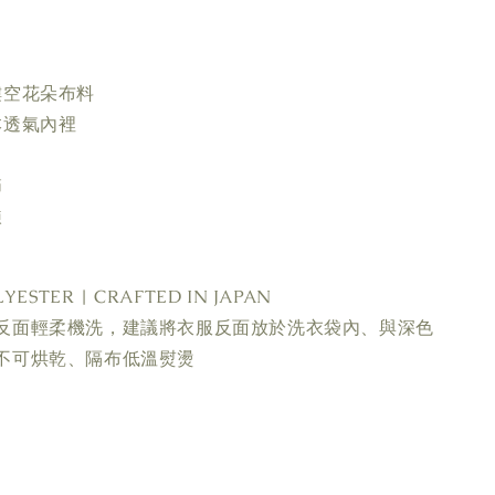
鏤空花朵布料
本透氣內裡
節
鍊
YESTER | CRAFTED IN JAPAN
反面輕柔機洗，建議將衣服反面放於洗衣袋內、與深色
不可烘乾、隔布低溫熨燙