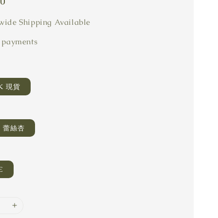
80
ide Shipping Available
 payments
CK 現貨
A 蕾絲杏
E