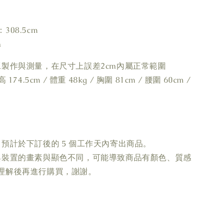
08.5cm
m
工製作與測量，在尺寸上誤差2cm內屬正常範圍
74.5cm / 體重 48kg / 胸圍 81cm / 腰圍 60cm /
預計於下訂後的 5 個工作天內寄出商品。
與裝置的畫素與顯色不同，可能導致商品有顏色、質感
理解後再進行購買，謝謝。