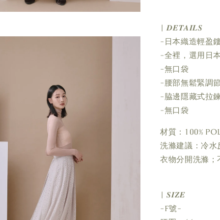
| 𝑫𝑬𝑻𝑨𝑰𝑳𝑺
-日本織造輕盈
-全裡，選用日
-無口袋
-腰部無鬆緊調
-脇邊隱藏式拉
-無口袋
材質：100% POL
洗滌建議：冷水
衣物分開洗滌；
| 𝑺𝑰𝒁𝑬
-F號-