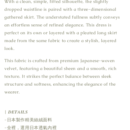
With a clean, simple, fitted silhouette, the slightly
dropped waistline is paired with a three-dimensional
gathered skirt. The understated fullness subtly conveys
an effortless sense of refined elegance. This dress is
perfect on its own or layered with a pleated long skirt
made from the same fabric to create a stylish, layered
look.
This fabric is crafted from premium Japanese-woven
velvet, featuring a beautiful sheen and a smooth, rich
texture. It strikes the perfect balance between sleek
structure and softness, enhancing the elegance of the
wearer.
| 𝑫𝑬𝑻𝑨𝑰𝑳𝑺
-日本製作精美絲絨面料
-全裡，選用日本透氣內裡