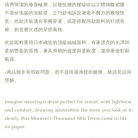
清秀簡潔的修身輪廓，以微低腰的腰線佐以立體抽皺裙擺，
不過份張揚的澎鬆度，正巧妙地訴說著毫不費力的雅致情
意。此款洋裝適合單獨穿著，或是搭配同款面料的打摺長
裙，創造層次感的穿搭風格。
此款面料選用日本織造的頂級絲絨面料，有著漂亮的光澤與
柔順豐盈的質感，兼具滑順的挺度與柔軟度，讓穿著後彰顯
氣質。
▫商品除非有瑕疵問題，恕不提供退換貨的服務，敬請見諒與
理解。
Imagine wearing a dress perfect for travel, with lightness
and comfort, drawing admiration the more you look at it;
slowly, this Minstrel’s Thousand Mile Dress came to life
on paper.