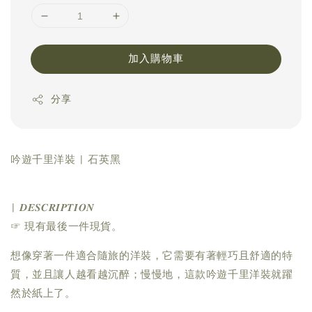
加入購物車
分享
吟遊千里洋裝 | 石英黑
| 𝑫𝑬𝑺𝑪𝑹𝑰𝑷𝑻𝑰𝑶𝑵
☞ 現有最後一件現貨。
想像穿著一件適合隨旅的洋裝，它需要有著輕巧且舒適的特
質，並且讓人越看越沉醉；慢慢地，這款吟遊千里洋裝就躍
然於紙上了。