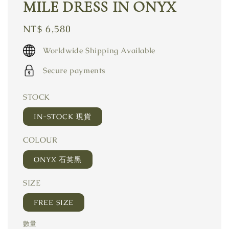
MILE DRESS IN ONYX
Regular
NT$ 6,580
price
Worldwide Shipping Available
Secure payments
STOCK
IN-STOCK 現貨
COLOUR
ONYX 石英黑
SIZE
FREE SIZE
數量