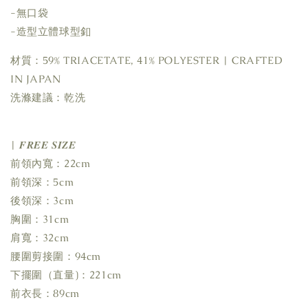
-無口袋
-造型立體球型釦
材質：59% TRIACETATE, 41% POLYESTER | CRAFTED
IN JAPAN
洗滌建議：乾洗
| 𝑭𝑹𝑬𝑬 𝑺𝑰𝒁𝑬
前領內寬：22cm
前領深：5cm
後領深：3cm
胸圍：31cm
肩寬：32cm
腰圍剪接圍：94cm
下擺圍（直量)：221cm
前衣長：89cm