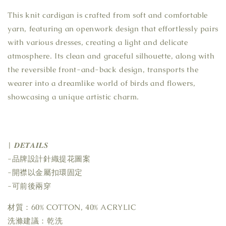
This knit cardigan is crafted from soft and comfortable
yarn, featuring an openwork design that effortlessly pairs
with various dresses, creating a light and delicate
atmosphere. Its clean and graceful silhouette, along with
the reversible front-and-back design, transports the
wearer into a dreamlike world of birds and flowers,
showcasing a unique artistic charm.
| 𝑫𝑬𝑻𝑨𝑰𝑳𝑺
-品牌設計針織提花圖案
-開襟以金屬扣環固定
-可前後兩穿
材質：60% COTTON, 40% ACRYLIC
洗滌建議：乾洗