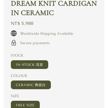
DREAM KNIT CARDIGAN
IN CERAMIC
Regular
NT$ 5,980
price
Worldwide Shipping Available
Secure payments
STOCK
IN-STOCK 現貨
COLOUR
CERAMIC 陶瓷白
SIZE
FREE SIZE