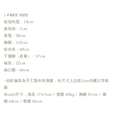
| 𝑭𝑹𝑬𝑬 𝑺𝑰𝒁𝑬
前領內寬：18cm
後領深：7cm
肩寬：58cm
胸圍：122cm
前衣長：48cm
下擺圍（直量）：97cm
袖長：22cm
袖口圍：46cm
-由於服裝為手工製作與測量，在尺寸上誤差2cm內屬正常範
圍
Ｍodel尺寸：身高 174.5cm / 體重 48kg / 胸圍 81cm / 腰
圍 60cm / 臀圍 86cm