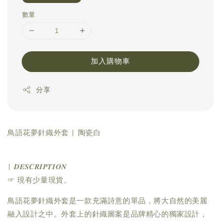
數量
加入購物車
分享
鳥語花夢針織外套 | 陶瓷白
| 𝑫𝑬𝑺𝑪𝑹𝑰𝑷𝑻𝑰𝑶𝑵
☞ 現有少量現貨。
鳥語花夢針織外套是一款充滿詩意的單品，將大自然的美麗
融入設計之中。外套上的針織圖案是品牌精心的獨家設計，