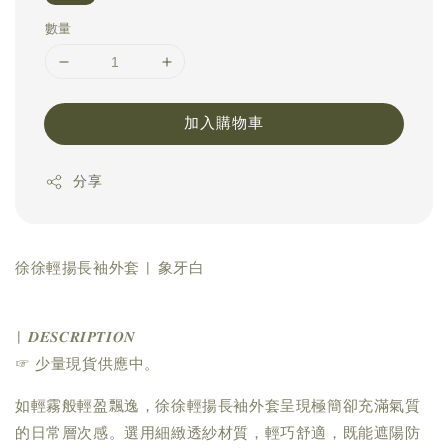
數量
加入購物車
分享
徐徐輕揚長袖外套 | 象牙白
| 𝑫𝑬𝑺𝑪𝑹𝑰𝑷𝑻𝑰𝑶𝑵
☞ 少量現貨供應中。
如輕霧般輕盈飄逸，徐徐輕揚長袖外套呈現極簡卻充滿氣質
的日常層次感。選用細緻透紗材質，輕巧舒適，既能遮陽防