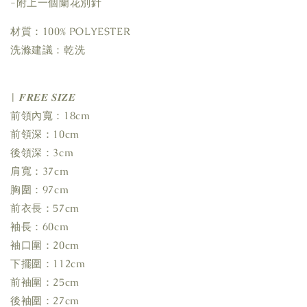
-附上一個蘭花別針
材質：100% POLYESTER
洗滌建議：乾洗
| 𝑭𝑹𝑬𝑬 𝑺𝑰𝒁𝑬
前領內寬：18cm
前領深：10cm
後領深：3cm
肩寬：37cm
胸圍：97cm
前衣長：57cm
袖長：60cm
袖口圍：20cm
下擺圍：112cm
前袖圍：25cm
後袖圍：27cm