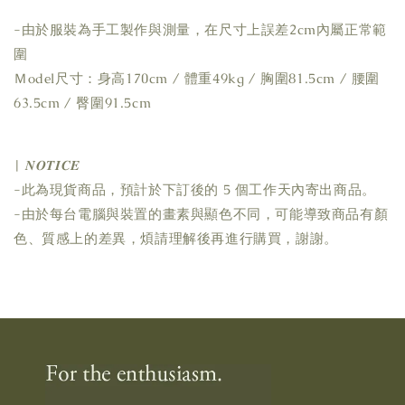
-由於服裝為手工製作與測量，在尺寸上誤差2cm內屬正常範
圍
Ｍodel尺寸：身高170cm / 體重49kg / 胸圍81.5cm / 腰圍
63.5cm / 臀圍91.5cm
| 𝑵𝑶𝑻𝑰𝑪𝑬
-此為現貨商品，預計於下訂後的 5 個工作天內寄出商品。
-由於每台電腦與裝置的畫素與顯色不同，可能導致商品有顏
色、質感上的差異，煩請理解後再進行購買，謝謝。