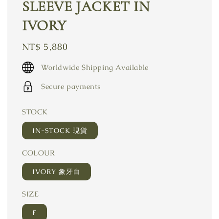
SLEEVE JACKET IN
IVORY
Regular
NT$ 5,880
price
Worldwide Shipping Available
Secure payments
STOCK
IN-STOCK 現貨
COLOUR
IVORY 象牙白
SIZE
F