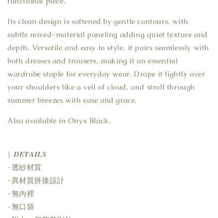
functional piece.
Its clean design is softened by gentle contours, with
subtle mixed-material paneling adding quiet texture and
depth. Versatile and easy to style, it pairs seamlessly with
both dresses and trousers, making it an essential
wardrobe staple for everyday wear. Drape it lightly over
your shoulders like a veil of cloud, and stroll through
summer breezes with ease and grace.
Also available in Onyx Black.
| 𝑫𝑬𝑻𝑨𝑰𝑳𝑺
-透紗材質
-異材質拼接設計
-無內裡
-無口袋