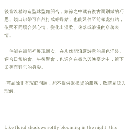
後背以精緻造型球型釦開合，細節之中藏有復古而別緻的巧
思。領口綁帶可自然打成蝴蝶結，也能延伸至前領處打結，
依照不同場合與心情，變化出溫柔、俐落或浪漫的穿著表
情。
一件能在細節裡展現層次、在步伐間流露詩意的黑色洋裝。
適合日常約會、午後聚會，也適合在微光與晚宴之中，留下
柔美而難忘的身影。
▫商品除非有瑕疵問題，恕不提供退換貨的服務，敬請見諒與
理解。
Like floral shadows softly blooming in the night, this