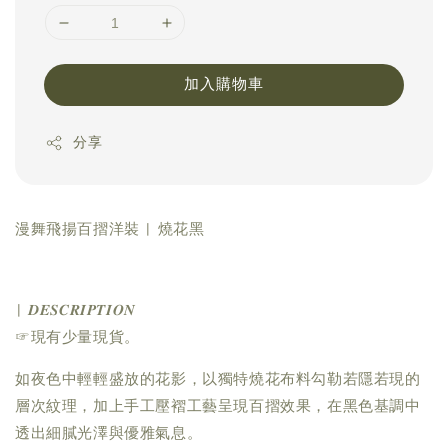
加入購物車
分享
漫舞飛揚百摺洋裝 | 燒花黑
| 𝑫𝑬𝑺𝑪𝑹𝑰𝑷𝑻𝑰𝑶𝑵
☞現有少量現貨。
如夜色中輕輕盛放的花影，以獨特燒花布料勾勒若隱若現的
層次紋理，加上手工壓褶工藝呈現百摺效果，在黑色基調中
透出細膩光澤與優雅氣息。