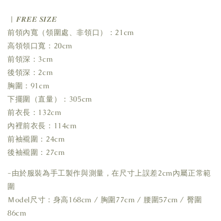
| 𝑭𝑹𝑬𝑬 𝑺𝑰𝒁𝑬
前領內寬（領圍處、非領口）：21cm
高領領口寬：20cm
前領深：3cm
後領深：2cm
胸圍：91cm
下擺圍（直量）：305cm
前衣長：132cm
內裡前衣長：114cm
前袖襱圍：24cm
後袖襱圍：27cm
-由於服裝為手工製作與測量，在尺寸上誤差2cm內屬正常範
圍
Ｍodel尺寸：身高168cm / 胸圍77cm / 腰圍57cm / 臀圍
86cm