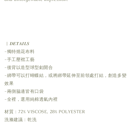
| 𝑫𝑬𝑻𝑨𝑰𝑳𝑺
-獨特燒花布料
-手工壓褶工藝
-後背以造型球型釦開合
-綁帶可以打蝴蝶結，或將綁帶延伸至前領處打結，創造多變
效果
-兩側脇邊皆有口袋
-全裡，選用純棉透氣內裡
材質：72% VISCOSE, 28% POLYESTER
洗滌建議：乾洗