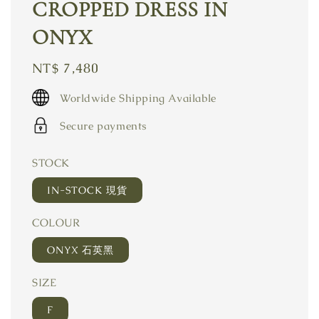
CROPPED DRESS IN
ONYX
Regular
NT$ 7,480
price
Worldwide Shipping Available
Secure payments
STOCK
IN-STOCK 現貨
COLOUR
ONYX 石英黑
SIZE
F