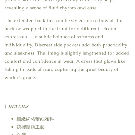
revealing a sense of fluid rhythm and ease.
The extended back ties can be styled into a bow at the
back or wrapped to the front for a different, elegant
expression — a subtle balance of softness and
individuality. Discreet side pockets add both practicality
and sleekness. The lining is slightly lengthened for added
comfort and confidence in wear. A dress that glows like
falling threads of rain, capturing the quiet beauty of
winter’s grace.
| 𝑫𝑬𝑻𝑨𝑰𝑳𝑺
細緻網格蕾絲布料
裙擺壓摺工藝