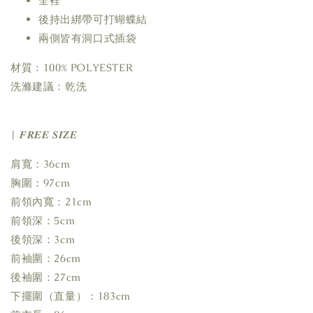
全裡
後持出綁帶可打蝴蝶結
兩側皆有洞口式插袋
材質：100% POLYESTER
洗滌建議：乾洗
| 𝑭𝑹𝑬𝑬 𝑺𝑰𝒁𝑬
肩寬：36cm
胸圍：97cm
前領內寬：21cm
前領深：5cm
後領深：3cm
前袖圍：26cm
後袖圍：27cm
下擺圍（直量）：183cm