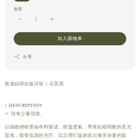
數量
加入購物車
分享
無邊絲雨短版洋裝 | 石英黑
| 𝑫𝑬𝑺𝑪𝑹𝑰𝑷𝑻𝑰𝑶𝑵
☞ 現有少量現貨。
以細緻網格蕾絲布料製成，輕盈透氣，帶著如細雨般的柔光
質地，散發低調的光芒。以立體打版創造出優美份量的版