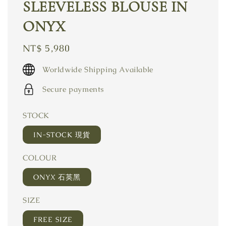
SLEEVELESS BLOUSE IN
ONYX
Regular
NT$ 5,980
price
Worldwide Shipping Available
Secure payments
STOCK
IN-STOCK 現貨
COLOUR
ONYX 石英黑
SIZE
FREE SIZE