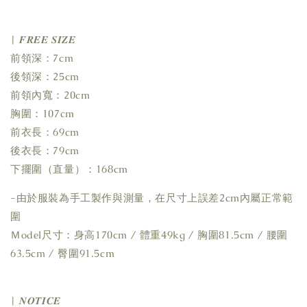
| 𝑭𝑹𝑬𝑬 𝑺𝑰𝒁𝑬
前領深：7cm
後領深：25cm
前領內寬：20cm
胸圍：107cm
前衣長：69cm
後衣長：79cm
下擺圍（直量）：168cm
-由於服裝為手工製作與測量，在尺寸上誤差2cm內屬正常範
圍
Ｍodel尺寸：身高170cm / 體重49kg / 胸圍81.5cm / 腰圍
63.5cm / 臀圍91.5cm
| 𝑵𝑶𝑻𝑰𝑪𝑬