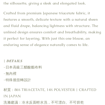
the silhouette, giving a sleek and elongated look.
Crafted from premium Japanese triacetate fabric, it
features a smooth, delicate texture with a natural sheen
and fluid drape, balancing lightness with structure. The
unlined design ensures comfort and breathability, making
it perfect for layering. With just this one blouse, an
enduring sense of elegance naturally comes to life.
| 𝑫𝑬𝑻𝑨𝑰𝑳𝑺
-日本高級三醋酸酯布料
-無內裡
-特殊後扭轉設計
材質：86% TRIACETATE, 14% POLYESTER | CRAFTED
IN JAPAN
洗滌建議：冷水反面輕水洗，不可漂白、不可烘乾