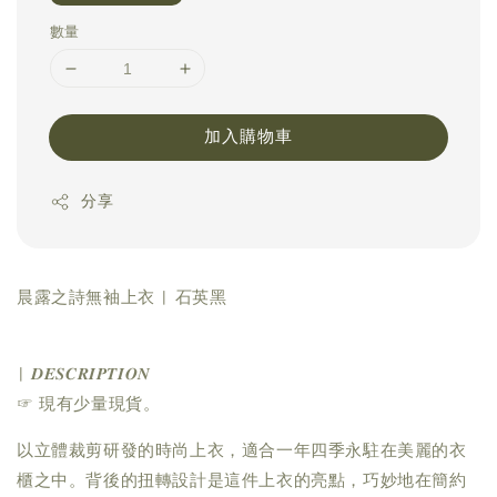
數量
加入購物車
分享
晨露之詩無袖上衣 | 石英黑
| 𝑫𝑬𝑺𝑪𝑹𝑰𝑷𝑻𝑰𝑶𝑵
☞ 現有少量現貨。
以立體裁剪研發的時尚上衣，適合一年四季永駐在美麗的衣
櫃之中。背後的扭轉設計是這件上衣的亮點，巧妙地在簡約