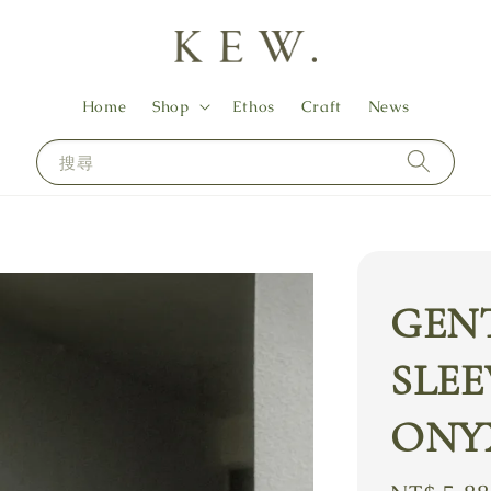
Home
Shop
Ethos
Craft
News
搜尋
GENT
SLEE
ONY