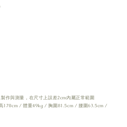
m
工製作與測量，在尺寸上誤差2cm內屬正常範圍
70cm / 體重49kg / 胸圍81.5cm / 腰圍63.5cm /