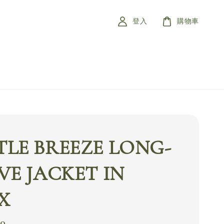
登入
購物車
LE BREEZE LONG-
VE JACKET IN
X