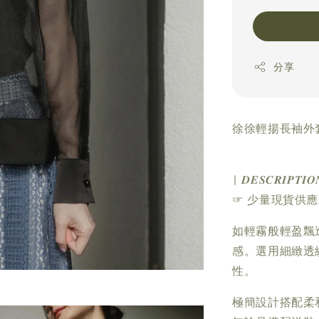
分享
徐徐輕揚長袖外套
| 𝑫𝑬𝑺𝑪𝑹𝑰𝑷𝑻𝑰𝑶
☞ 少量現貨供
如輕霧般輕盈飄
感。選用細緻透
性。
極簡設計搭配柔