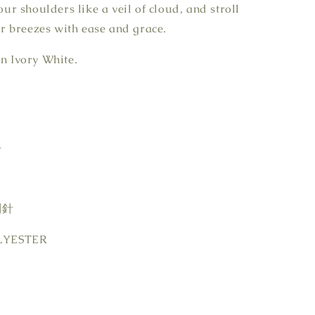
your shoulders like a veil of cloud, and stroll
 breezes with ease and grace.
in Ivory White.
計
別針
LYESTER