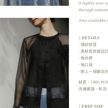
it lightly over 
through summer
Also available 
| 𝑫𝑬𝑻𝑨𝑰𝑳𝑺
-透紗材質
-異材質拼接設
-無內裡
-無口袋
-附上一個蘭花
材質：100% PO
洗滌建議：乾洗
| 𝑭𝑹𝑬𝑬 𝑺𝑰𝒁𝑬