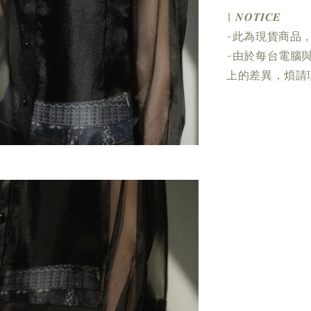
| 𝑵𝑶𝑻𝑰𝑪𝑬
-此為現貨商品，
-由於每台電腦
上的差異，煩請