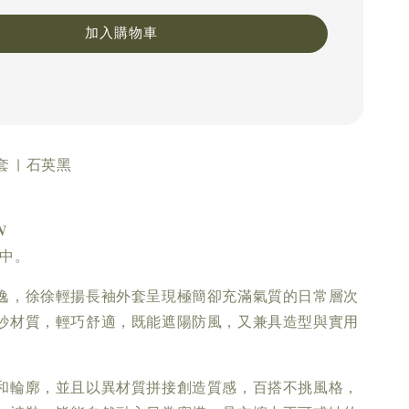
加入購物車
 | 石英黑
𝑵
應中。
逸，徐徐輕揚長袖外套呈現極簡卻充滿氣質的日常層次
紗材質，輕巧舒適，既能遮陽防風，又兼具造型與實用
和輪廓，並且以異材質拼接創造質感，百搭不挑風格，