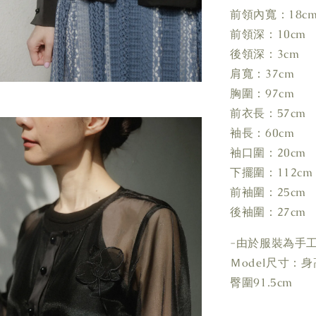
前領內寬：18c
前領深：10cm
後領深：3cm
肩寬：37cm
胸圍：97cm
前衣長：57cm
袖長：60cm
袖口圍：20cm
下擺圍：112cm
前袖圍：25cm
後袖圍：27cm
-由於服裝為手
Ｍodel尺寸：身高1
臀圍91.5cm