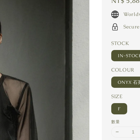
Regular
NT$ 5,8
price
Worldw
Secure
STOCK
IN-STO
COLOUR
ONYX 石
SIZE
F
數量