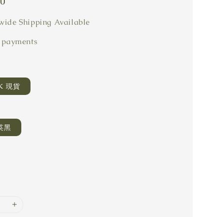
80
ide Shipping Available
 payments
CK 現貨
英黑