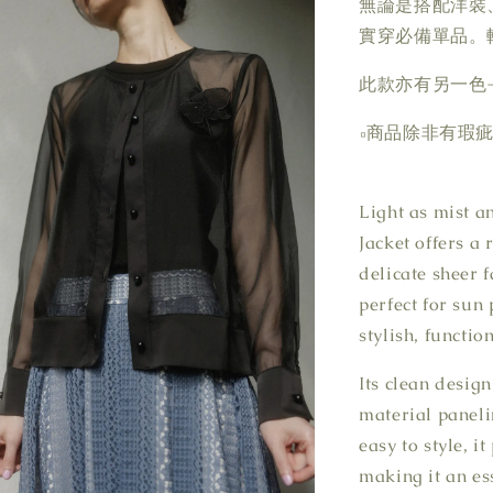
無論是搭配洋裝
實穿必備單品。
此款亦有另一色
▫商品除非有瑕
Light as mist a
Jacket offers a
delicate sheer 
perfect for sun
stylish, functio
Its clean desig
material paneli
easy to style, i
making it an es