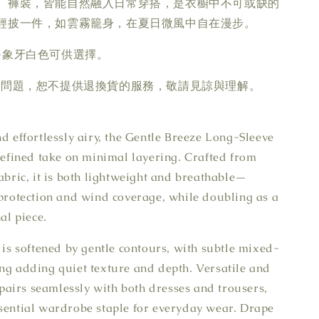
、褲裝，皆能自然融入日常穿搭，是衣櫥中不可或缺的
輕披一件，如雲霧籠身，在夏日微風中自在漫步。
-象牙白色可供選擇。
疵問題，恕不提供退換貨的服務，敬請見諒與理解。
nd effortlessly airy, the Gentle Breeze Long-Sleeve
 refined take on minimal layering. Crafted from
fabric, it is both lightweight and breathable—
 protection and wind coverage, while doubling as a
nal piece.
n is softened by gentle contours, with subtle mixed-
ng adding quiet texture and depth. Versatile and
t pairs seamlessly with both dresses and trousers,
sential wardrobe staple for everyday wear. Drape