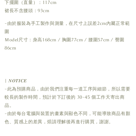
下擺圍（直量）：117cm
裙長不含腰頭：93cm
-由於服裝為手工製作與測量，在尺寸上誤差2cm內屬正常範
圍
Ｍodel尺寸：身高168cm / 胸圍77cm / 腰圍57cm / 臀圍
86cm
| 𝑵𝑶𝑻𝑰𝑪𝑬
-此為預購商品，由於我們注重每一道工序與細節，所以需要
較長的製作時間，預計於下訂後的 30-45 個工作天寄出商
品。
-由於每台電腦與裝置的畫素與顯色不同，可能導致商品有顏
色、質感上的差異，煩請理解後再進行購買，謝謝。