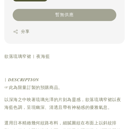
暫無供應
分享
欲落琉璃窄裙 | 夜海藍
| 𝑫𝑬𝑺𝑪𝑹𝑰𝑷𝑻𝑰𝑶𝑵
☞此為限量訂製的預購商品。
以深海之中映著琉璃光澤的片刻為靈感，欲落琉璃窄裙以夜
海藍色調，呈現幽深、清透且帶有神秘感的優雅氣息。
選用日本精緻幾何紋路布料，細膩圖紋在布面上以斜紋排