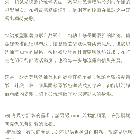
列，如微光映照於琉璃表面，為深藍色調增添冷冽而華麗的
視覺層次。布料質感精緻清雅，使俐落的輪廓在低調之中流
露出獨特光彩。
窄裙版型順著身形自然延伸，勾勒出修長而優雅的比例。簡
潔線條搭配細膩布紋，讓整體造型既保有柔美氣息，也展現
洗鍊而知性的風格。後開衩設計兼具實穿與修飾效果，在行
走之間保留舒適活動度，也讓每一步都流露自信與美麗。
這是一款柔美與洗鍊兼具的經典直裙單品，無論單獨搭配襯
衫、針織上衣，或與同款罩衫短洋裝成套穿著，都能以沉靜
而精緻的姿態，留下如琉璃微光般深邃動人的身影。
▫如有尺寸訂製的需求，請透過 mail 與我們聯繫，在預購期
間提供免費訂製的服務。
▫商品除非有瑕疵問題，恕不提供退換貨的服務，敬請見諒與