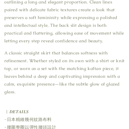
outlining a long and elegant proportion. Clean lines
paired with delicate fabric textures create a look that
preserves a soft femininity while expressing a polished
and intellectual style. The back slit design is both
practical and flattering, allowing ease of movement while
letting every step reveal confidence and beauty.
A classic straight skirt that balances softness with
refinement. Whether styled on its own with a shirt or knit
top, or worn as a set with the matching kaftan piece, it
leaves behind a deep and captivating impression with a
calm, exquisite presence—like the subtle glow of glazed
glass.
| 𝑫𝑬𝑻𝑨𝑰𝑳𝑺
-日本精緻幾何紋路布料
-腰圍整圈以彈性腰頭設計