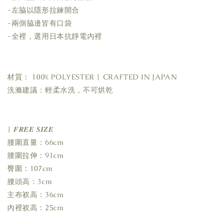
-左脇以隱形拉鍊開合
-兩側脇邊皆有口袋
-全裡，選用日本抗靜電內裡
材質： 100% POLYESTER | CRAFTED IN JAPAN
洗滌建議：輕柔水洗，不可烘乾
| 𝑭𝑹𝑬𝑬 𝑺𝑰𝒁𝑬
腰圍直量：66cm
腰圍拉伸：91cm
臀圍：107cm
腰頭高：3cm
主布衩高：36cm
內裡衩高：25cm